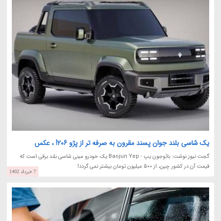
یک شاسی بلند جوان پسند مقرون به صرفه تر از پژو 206! ، عکس
گجت نیوز نوشت: بائوجون یپ - Baojun Yep یک خودرو مینی شاسی بلند برقی است که
قیمت آن در کشور چین، از 500 میلیون تومان بیشتر نمی گردد!
7 خرداد 1402