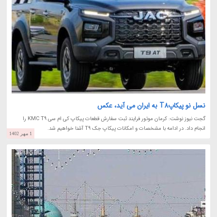
نسل نو پیکاپT8 به ایران می آید، عکس
گجت نیوز نوشت: کرمان موتور فرایند ثبت سفارش قطعات پیکاپ کی ام سی KMC T9 را
انجام داد. در ادامه با مشخصات و امکانات پیکاپ جک T9 آشنا خواهیم شد.
1 مهر 1402