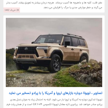
مغز، قلب، کلیه ها و ماهیچه ها آسیب برساند. هرچه درمان بیشتر به تعویق بیفتد، آسیب بدتر
می گردد و خطر عوارض جدی یا مرگ را افزایش می دهد.
28 خرداد 1402
تصاویر ، تویوتا دوباره بازارهای اروپا و آمریکا را با پرادو تسخیر می نماید
تویوتا لندکروز دوباره به آمریکا و اروپا باز می شود، البته به احتمال زیاد به عنوان نسل بعدی
پرادو صادر خواهد شد. پرادوی تازه معادل تویوتا لکسوس GX 2024 است و از همان پلت فرم