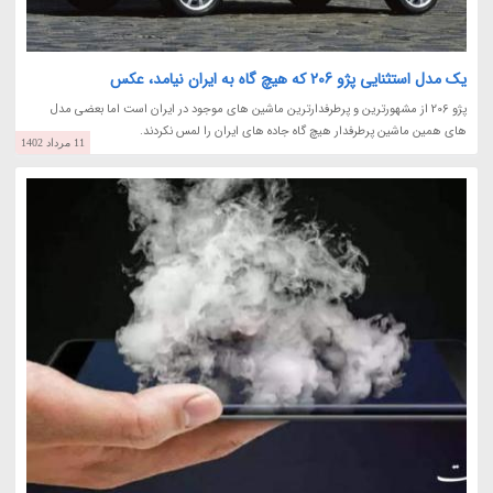
یک مدل استثنایی پژو 206 که هیچ گاه به ایران نیامد، عکس
پژو 206 از مشهورترین و پرطرفدارترین ماشین های موجود در ایران است اما بعضی مدل
های همین ماشین پرطرفدار هیچ گاه جاده های ایران را لمس نکردند.
11 مرداد 1402