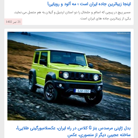
اینجا زیباترین جاده ایران است ؛ مه آلود و رویایی!
مسیر پیچ در پیچی که اسالم و خلخال را دو استان اردبیل و گیلان به هم متصل می نماید،
یکی از زیباترین جاده های ایران است.
21 تیر 1402
بدل ژاپنی مرسدس بنز G کلاس در راه ایران، عکسلامبورگینی طلایی!،
ساخته عجیبی دیگر از منصوری، عکس