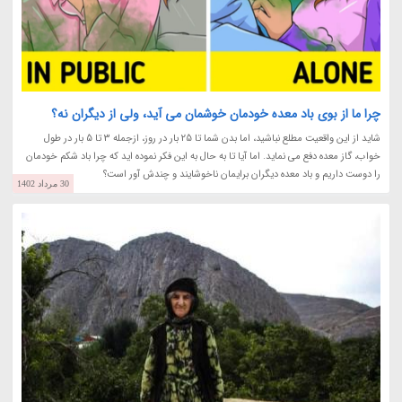
چرا ما از بوی باد معده خودمان خوشمان می آید، ولی از دیگران نه؟
شاید از این واقعیت مطلع نباشید، اما بدن شما تا 25 بار در روز، ازجمله 3 تا 5 بار در طول
خواب، گاز معده دفع می نماید. اما آیا تا به حال به این فکر نموده اید که چرا باد شکم خودمان
را دوست داریم و باد معده دیگران برایمان ناخوشایند و چندش آور است؟
30 مرداد 1402