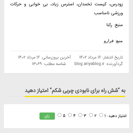
زودرس، کیست تخمدان، استرس زیاد، بی خوابی و حرکات
ورزشی نامناسب
منبع: رکنا
منبع: فرارو
تاریخ انتشار:
16 مرداد 1402
آخرین بروزرسانی:
16 مرداد 1402
گردآورنده:
blog.ariyablog.ir
شناسه مطلب: 13069
به "شش راه برای نابودی چربی شکم" امتیاز دهید
امتیاز دهید:
1
2
3
4
5
رای