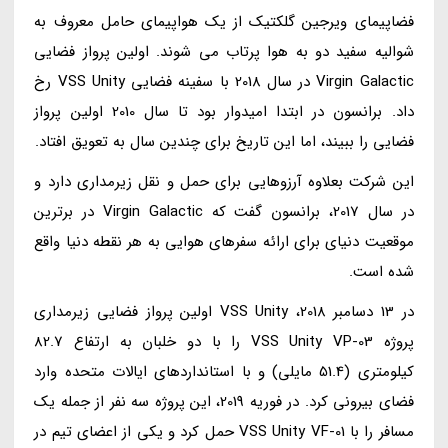
فضاپیمای ویرجین گلکتیک از یک هواپیمای حامل معروف به
شوالیه سفید دو به هوا پرتاب می شوند. اولین پرواز فضایی
Virgin Galactic در سال 2018 با سفینه فضایی VSS Unity رخ
داد. برانسون در ابتدا امیدوار بود تا سال 2010 اولین پرواز
فضایی را ببیند، اما این تاریخ برای چندین سال به تعویق افتاد.
این شرکت بعلاوه آرزوهایی برای حمل و نقل زیرمداری دارد و
در سال 2017، برانسون گفت که Virgin Galactic در برترین
موقعیت دنیای برای ارائه سفرهای هوایی به هر نقطه دنیا واقع
شده است.
در 13 دسامبر 2018، VSS Unity اولین پرواز فضایی زیرمداری
پروژه VSS Unity VP-03 را با دو خلبان به ارتفاع 82.7
کیلومتری (51.4 مایلی) و با استانداردهای ایالات متحده وارد
فضای بیرونی کرد. در فوریه 2019، این پروژه سه نفر از جمله یک
مسافر را با VSS Unity VF-01 حمل کرد و یکی از اعضای تیم در