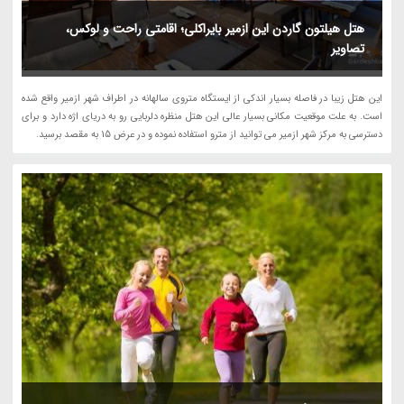
هتل هیلتون گاردن این ازمیر بایراکلی؛ اقامتی راحت و لوکس،
تصاویر
این هتل زیبا در فاصله بسیار اندکی از ایستگاه متروی سالهانه در اطراف شهر ازمیر واقع شده
است. به علت موقعیت مکانی بسیار عالی این هتل منظره دلربایی رو به دریای اژه دارد و برای
دسترسی به مرکز شهر ازمیر می توانید از مترو استفاده نموده و در عرض 15 به مقصد برسید.