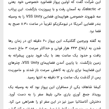
این شرکت گفت که اولین پرواز فضانورد خصوصی خود یعنی
Galactic 02، به آسمان رفت و با پیروزیت بازگشت. این پرتاب
سه شهروند خصوصی هواپیمای فضایی VSS Unity را به وسیله
بندر فضایی آمریکا در نیومکزیکو تقریباً در ساعت 8:30 صبح به
فضا برد.
به گفته ویرجین گلکتیک، این پرواز 60 دقیقه ای در زمان رها
شدن به ارتفاع 443 هزار فوتی و حداکثر سرعت 3 ماخ دست
یافت و حدود یک ساعت بعد با یک فرود بدون پیشرانه به
زمین بازگشت. با پایین آمدن فضاپیمای VSS Unity، چترهای
این فضاپیما برای یاری به کاهش سرعت باز شدند و ماموریت
پس از گذشت یک ساعت و 12 دقیقه به انتها رسید.
کیشا شاهاف یکی از مسافران این پرواز بود که به وسیله یک
رویداد جمع آوری یاری مالی بلیط سفر را به دست آورد.
دخترش آناستاتیا میرز نیز در این سفر او را همراهی می کرد.
این سفر پیروزیت آمیز آنها را تبدیل به اولین فضانورد آنتیگوا و